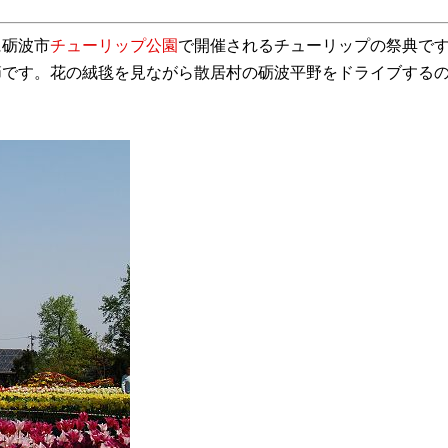
に砺波市
チューリップ公園
で開催されるチューリップの祭典です。
節です。花の絨毯を見ながら散居村の砺波平野をドライブする