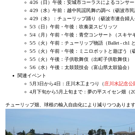
4/26（日）午後：安城市コーラスによるコンサー
4/29（水）午前：越中民謡民舞の調べ（砺波市
4/29（水）：チューリップ踊り（砺波市連合婦
5/3（日）午前・午後：吹奏楽スピリッツ
5/4（月）午前・午後：青空コンサート（スキ
5/5（火）午前：チューリップ物語（Ballet - ch1
5/5（火）午前・午後：ミニロボットと遊ぼう（
5/5（火）午後：子供歌舞伎（出町子供歌舞伎）
5/6（水）午後：太鼓競技会（富山県太鼓協会）
関連イベント
5月3日から4日：庄川木工まつり（
庄川水記念公
4月下旬から5月上旬まで：夢の平スイセン畑（
チューリップ畑、球根の輸入自由化により減りつつありま