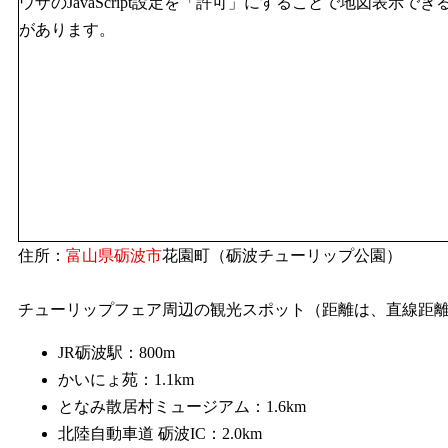
ウザのJavaScript設定を「許可」にすることで地図表示でき
があります。
住所：
富山県
砺波市
花園町（砺波チューリップ公園）
チューリップフェア周辺の観光スポット（距離は、直線距
JR砺波駅：800m
かいにょ苑：1.1km
となみ散居村ミュージアム：1.6km
北陸自動車道 砺波IC：2.0km