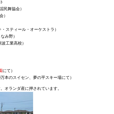
ト
民謡民舞協会）
人会）
ヤキ・スティール・オーケストラ）
 となみ野）
砺波工業高校）
園
にて）
20万本のスイセン、夢の平スキー場にて）
す。オランダ産に押されています。