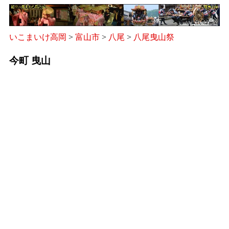
いこまいけ高岡
>
富山市
>
八尾
>
八尾曳山祭
今町 曳山