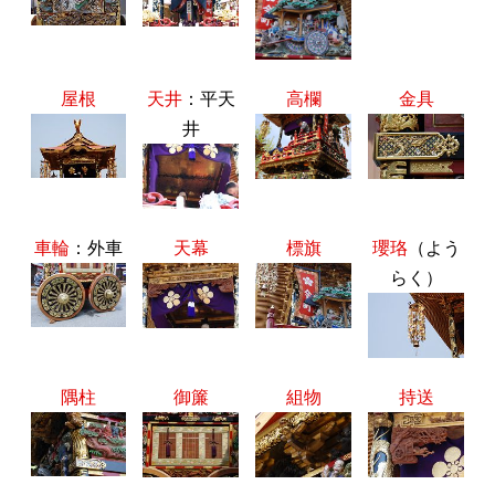
屋根
天井
：平天
高欄
金具
井
車輪
：外車
天幕
標旗
瓔珞
（よう
らく）
隅柱
御簾
組物
持送