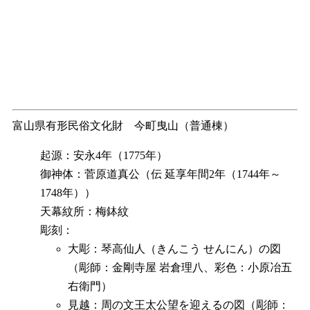
富山県有形民俗文化財 今町曳山（普通棟）
起源：安永4年（1775年）
御神体：菅原道真公（伝 延享年間2年（1744年～
1748年））
天幕紋所：梅鉢紋
彫刻：
大彫：琴高仙人（きんこう せんにん）の図
（彫師：金剛寺屋 岩倉理八、彩色：小原冶五
右衛門）
見越：周の文王太公望を迎えるの図（彫師：