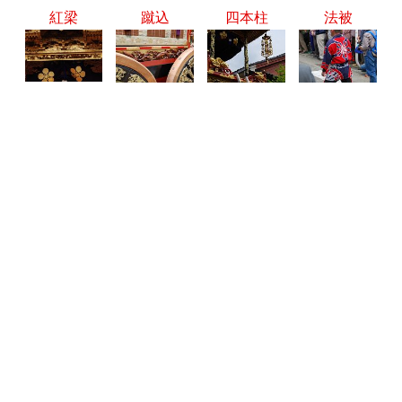
紅梁
蹴込
四本柱
法被