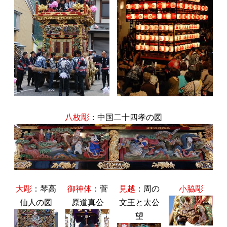
八枚彫
：中国二十四孝の図
大彫
：琴高
御神体
：菅
見越
：周の
小脇彫
仙人の図
原道真公
文王と太公
望