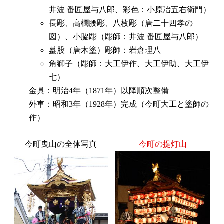
井波 番匠屋与八郎、彩色：小原冶五右衛門）
長彫、高欄腰彫、八枚彫（唐二十四孝の
図）、小脇彫（彫師：井波 番匠屋与八郎）
蟇股（唐木塗）彫師：岩倉理八
角獅子（彫師：大工伊作、大工伊助、大工伊
七）
金具：明治4年（1871年）以降順次整備
外車：昭和3年（1928年）完成（今町大工と塗師の
作）
今町曳山の全体写真
今町の提灯山