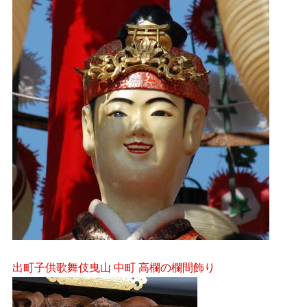
出町子供歌舞伎曳山 中町 高欄の欄間飾り