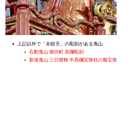
上記以外で「弁財天」の彫刻がある曳山
石動曳山 御坊町 高欄彫刻
新湊曳山 三日曽根 中高欄宝珠柱の擬宝珠