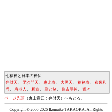
七福神と日本の神仏
弁財天
、
毘沙門天
、
恵比寿
、
大黒天
、
福禄寿
、
布袋和
尚
、
寿老人
、
釈迦
、
尉と姥
、
住吉明神
、
猩々
ページ先頭
（曳山意匠：弁財天）へもどる。
Copyright © 2006-2026 Ikomaike TAKAOKA. All Rights