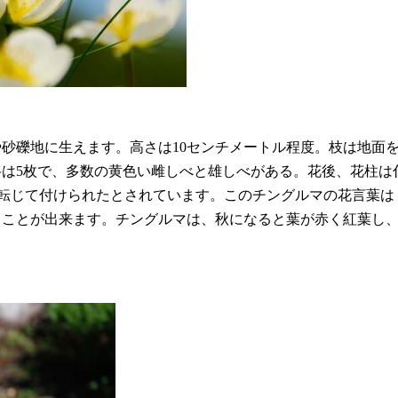
）
砂礫地に生えます。高さは10センチメートル程度。枝は地面を
弁は5枚で、多数の黄色い雌しべと雄しべがある。花後、花柱
ら転じて付けられたとされています。このチングルマの花言葉
ることが出来ます。チングルマは、秋になると葉が赤く紅葉し