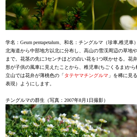
学名：Geum pentapetalum、和名：チングルマ（珍車,稚児車
北海道から中部地方以北に分布し、高山の雪渓周辺の草地や
まで。花茎の先に3センチほどの白い花を1つ咲かせる。花
形が子供の風車に見えたことから、稚児車(ちごくるま)か
立山では花弁が薄桃色の「
タテヤマチングルマ
」を稀に見
表現）ようにします。
チングルマの群生（写真：2007年8月1日撮影）