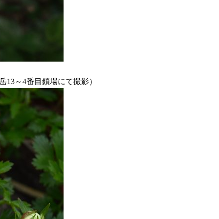
剱岳13～4番目鎖場にて撮影）