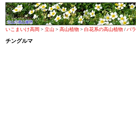
いこまいけ高岡
>
立山
>
高山植物
>
白花系の高山植物
/
バ
チングルマ