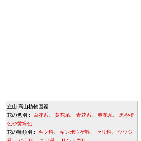
立山 高山植物図鑑
花の色別：
白花系
、
黄花系
、
青花系
、
赤花系
、
黒や橙
色や黄緑色
花の種類別：
キク科
、
キンポウゲ科
、
セリ科
、
ツツジ
科
、
バラ科
、
ユリ科
、
リンドウ科