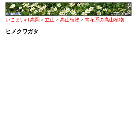
いこまいけ高岡
>
立山
>
高山植物
>
青花系の高山植物
ヒメクワガタ