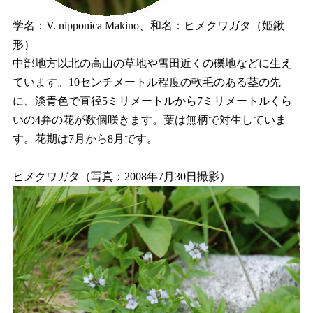
学名：V. nipponica Makino、和名：ヒメクワガタ（姫鍬
形）
中部地方以北の高山の草地や雪田近くの礫地などに生え
ています。10センチメートル程度の軟毛のある茎の先
に、淡青色で直径5ミリメートルから7ミリメートルくら
いの4弁の花が数個咲きます。葉は無柄で対生していま
す。花期は7月から8月です。
ヒメクワガタ（写真：2008年7月30日撮影）