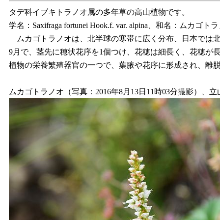
タデ科イブキトラノオ属の多年草の高山植物です。
学名：Saxifraga fortunei Hook.f. var. alpina、和
ムカゴトラノオは、北半球の寒帯に広く分布、日本では北
9月で、茎先に穂状花序を1個つけ、花穂は細長く、花穂が長
植物の栄養繁殖器官の一つで、葉腋や花序に形成され、離
ムカゴトラノオ（写真：2016年8月13日11時03分撮影）