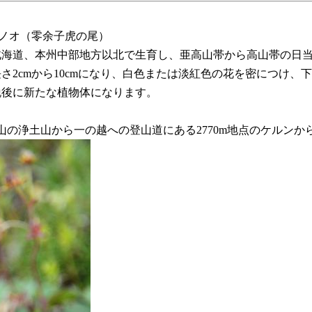
名：ムカゴトラノオ（零余子虎の尾）
海道、本州中部地方以北で生育し、亜高山帯から高山帯の日当
さ2cmから10cmになり、白色または淡紅色の花を密につけ
脱後に新たな植物体になります。
、立山の浄土山から一の越への登山道にある2770m地点のケルン