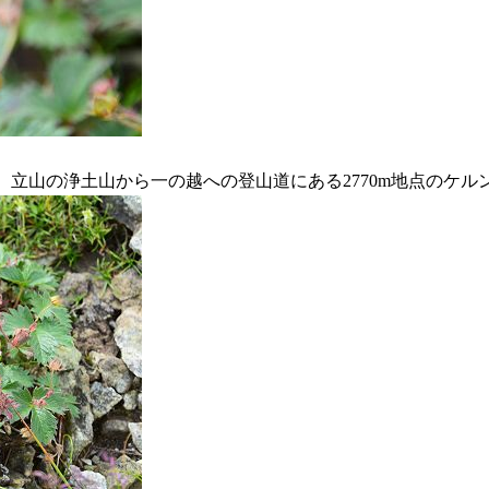
影）、立山の浄土山から一の越への登山道にある2770m地点のケ