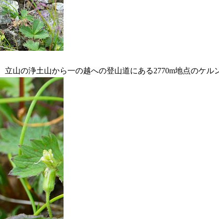
影）、立山の浄土山から一の越への登山道にある2770m地点のケ