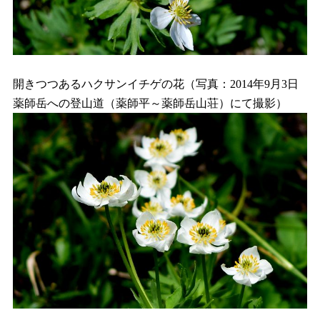
開きつつあるハクサンイチゲの花（写真：2014年9月3日
薬師岳への登山道（薬師平～薬師岳山荘）にて撮影）