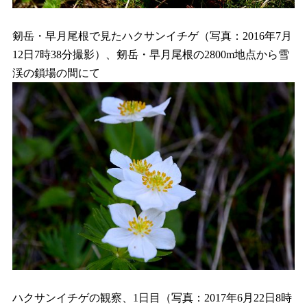
剱岳・早月尾根で見たハクサンイチゲ（写真：2016年7月
12日7時38分撮影）、剱岳・早月尾根の2800m地点から雪
渓の鎖場の間にて
ハクサンイチゲの観察、1日目（写真：2017年6月22日8時