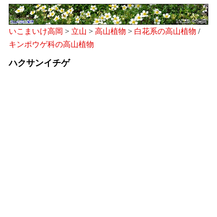
いこまいけ高岡
>
立山
>
高山植物
>
白花系の高山植物
/
キンポウゲ科の高山植物
ハクサンイチゲ