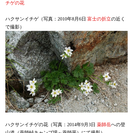
チゲの花
ハクサンイチゲ（写真：2010年8月6日
富士の折立
の近く
で撮影）
ハクサンイチゲの花（写真：2014年9月3日
薬師岳
への登
山道（薬師峠キャンプ場～薬師平）にて撮影）