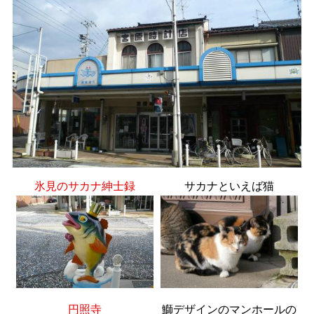
氷見のサカナ紳士録
サカナといえば猫
円照寺
鰤デザインのマンホールの