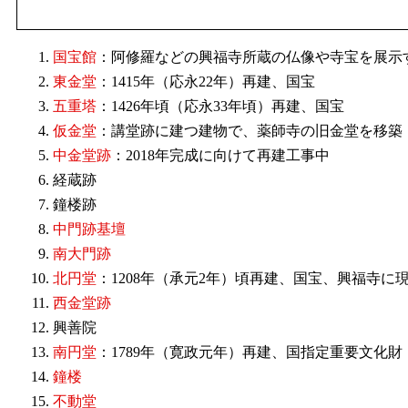
国宝館
：阿修羅などの興福寺所蔵の仏像や寺宝を展示
東金堂
：1415年（応永22年）再建、国宝
五重塔
：1426年頃（応永33年頃）再建、国宝
仮金堂
：講堂跡に建つ建物で、薬師寺の旧金堂を移築
中金堂跡
：2018年完成に向けて再建工事中
経蔵跡
鐘楼跡
中門跡基壇
南大門跡
北円堂
：1208年（承元2年）頃再建、国宝、興福寺
西金堂跡
興善院
南円堂
：1789年（寛政元年）再建、国指定重要文化財
鐘楼
不動堂