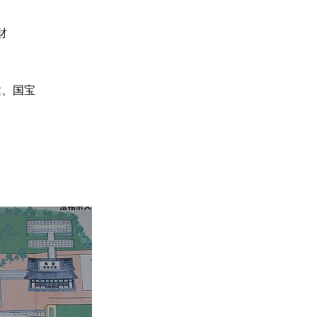
財
建、国宝