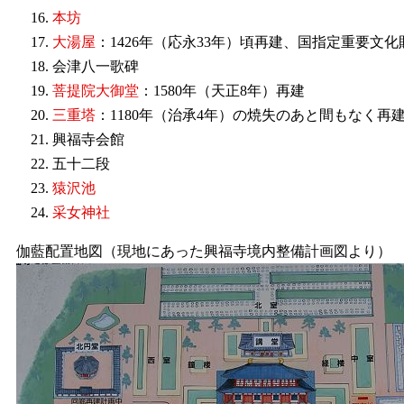
本坊
大湯屋
：1426年（応永33年）頃再建、国指定重要文化
会津八一歌碑
菩提院大御堂
：1580年（天正8年）再建
三重塔
：1180年（治承4年）の焼失のあと間もなく再
興福寺会館
五十二段
猿沢池
采女神社
伽藍配置地図（現地にあった興福寺境内整備計画図より）