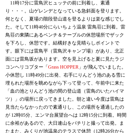
11時17分に雷鳥沢ヒュッテの前に到着し、素通
り・・・。山ゲレンデとなっている急斜面を登ります。
何となく、夏場の階段登山道を登るよりは楽な感じでし
た。そして11時40分にらいちょう温泉 雷鳥荘に到着。雷
鳥荘の東隣にあるベンチ＆テーブルの休憩場所でザック
を下ろし、休憩です。結構好きな見晴らしポイントで
す。眼下には雷鳥平（雷鳥沢キャンプ場）があり、北正
面には雷鳥坂があります。空を見上げると夏に見たラジ
コンヘリコプター「
Grass HOPPER
」が飛んでいました。
小休憩し 11時49分に出発、右手にりんどう池のある雪に
埋もれた場所を眺めながら下って登って、午前中に来た
「血の池とりんどう池の間の登山道（雷鳥のいたハイマ
ツ）」の場所に戻ってきました。朝と違い今度は雷鳥は
見当たらなかったので素通りし、この場所を通過したの
が 12時05分、エンマ台展望台へは 12時15分に到着。時間
に余裕があるので、大日連山をパチリと撮って出発。ま
たまた、みくりが池温泉のテラスで休憩（12時26分から