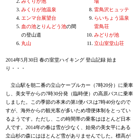
みくりが池
場
みくりが池温泉
雷鳥沢ヒュッテ
エンマ台展望台
らいちょう温泉
血の池
と
りんどう池
の間
雷鳥荘
の登山道
みどりが池
丸山
立山室堂山荘
2014年5月30日 春の室堂ハイキング 登山記録 始ま
り・・・
立山駅を朝二番の立山ケーブルカー（7時20分）に乗車
し、美女平からの7時30分発（臨時便）の高原バスに乗車
しました。この季節の本来の第1便バスは7時40分なので
すが、海外からの観光客が多いため増便体制をとってい
るようです。ただし、この時間帯の乗客はほとんど日本
人です。2014年の春は雪が少なく、始発の美女平にある
立山杉の森にはほとんど雪がありませんでした。標高が