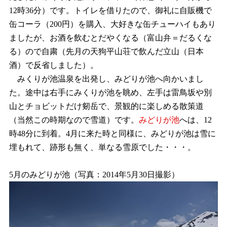
12時36分）です。トイレを借りたので、御礼に自販機で
缶コーラ（200円）を購入、大好きな缶チューハイもあり
ましたが、お酒を飲むとだやくなる（富山弁＝だるくな
る）ので自粛（先月の天狗平山荘で飲んだ立山（日本
酒）で反省しました）。
みくりが池温泉を出発し、みどりが池へ向かいまし
た。途中は右手にみくりが池を眺め、左手は雷鳥坂や別
山とチョビットだけ剱岳で、景観的に楽しめる散策道
（当然この時期なので雪道）です。
みどりが池
へは、12
時48分に到着。4月に来た時と同様に、みどりが池は雪に
埋もれて、跡形も無く、単なる雪原でした・・・。
5月のみどりが池（写真：2014年5月30日撮影）