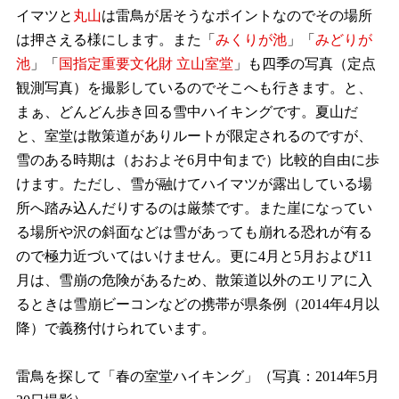
イマツと
丸山
は雷鳥が居そうなポイントなのでその場所
は押さえる様にします。また「
みくりが池
」「
みどりが
池
」「
国指定重要文化財 立山室堂
」も四季の写真（定点
観測写真）を撮影しているのでそこへも行きます。と、
まぁ、どんどん歩き回る雪中ハイキングです。夏山だ
と、室堂は散策道がありルートが限定されるのですが、
雪のある時期は（おおよそ6月中旬まで）比較的自由に歩
けます。ただし、雪が融けてハイマツが露出している場
所へ踏み込んだりするのは厳禁です。また崖になってい
る場所や沢の斜面などは雪があっても崩れる恐れが有る
ので極力近づいてはいけません。更に4月と5月および11
月は、雪崩の危険があるため、散策道以外のエリアに入
るときは雪崩ビーコンなどの携帯が県条例（2014年4月以
降）で義務付けられています。
雷鳥を探して「春の室堂ハイキング」（写真：2014年5月