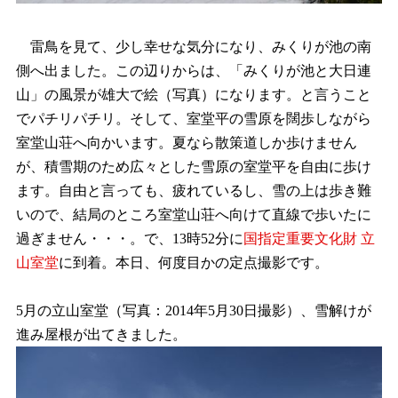
雷鳥を見て、少し幸せな気分になり、みくりが池の南
側へ出ました。この辺りからは、「みくりが池と大日連
山」の風景が雄大で絵（写真）になります。と言うこと
でパチリパチリ。そして、室堂平の雪原を闊歩しながら
室堂山荘へ向かいます。夏なら散策道しか歩けません
が、積雪期のため広々とした雪原の室堂平を自由に歩け
ます。自由と言っても、疲れているし、雪の上は歩き難
いので、結局のところ室堂山荘へ向けて直線で歩いたに
過ぎません・・・。で、13時52分に
国指定重要文化財 立
山室堂
に到着。本日、何度目かの定点撮影です。
5月の立山室堂（写真：2014年5月30日撮影）、雪解けが
進み屋根が出てきました。