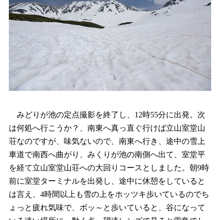
みどりが池の定点撮影を終了し、12時55分に出発。次
は何処へ行こうか？、南東へ真っ直ぐ行けば立山室堂山
荘なのですが、味気ないので、南東へ行き、途中の雪上
車道で南西へ曲がり、みくりが池の南側へ出て、室堂平
を経て立山室堂山荘への大回りコースとしました。朝9時
前に室堂ターミナルを出発し、途中に休憩をしていると
は言え、4時間以上も雪の上をホッツキ歩いているのでち
ょっと疲れ気味で、ボッ～と歩いていると、谷になって