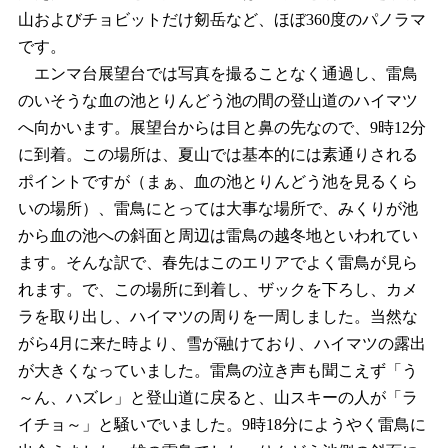
山およびチョビットだけ剱岳など、ほぼ360度のパノラマ
です。
エンマ台展望台では写真を撮ることなく通過し、雷鳥
のいそうな血の池とりんどう池の間の登山道のハイマツ
へ向かいます。展望台からは目と鼻の先なので、9時12分
に到着。この場所は、夏山では基本的には素通りされる
ポイントですが（まぁ、血の池とりんどう池を見るくら
いの場所）、雷鳥にとっては大事な場所で、みくりが池
から血の池への斜面と周辺は雷鳥の越冬地といわれてい
ます。そんな訳で、春先はこのエリアでよく雷鳥が見ら
れます。で、この場所に到着し、ザックを下ろし、カメ
ラを取り出し、ハイマツの周りを一周しました。当然な
がら4月に来た時より、雪が融けており、ハイマツの露出
が大きくなっていました。雷鳥の泣き声も聞こえず「う
～ん、ハズレ」と登山道に戻ると、山スキーの人が「ラ
イチョ～」と騒いでいました。9時18分にようやく雷鳥に