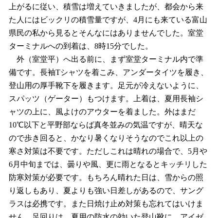
上がるに従い、積雪は増えていきましたが、都会から来
た人にはビックリの積雪量ですが、4月にも来ている富山
県民の私から見るとそんなにはありませんでした。室堂
ターミナルへの到着は、8時15分でした。
外（室堂平）へ出る前に、まず室堂ターミナル内で準
備です。長袖Tシャツを着こみ、アンダータイツを履き、
登山用の厚手靴下を履きます。足元が冷えないように、
スパッツ（ゲーター）もつけます。上着は、夏用長袖シ
ャツの上に、風よけのアウターを着ました。外はまだ
10℃以下と平野部ならば真冬並みの気温ですが、晴天な
ので歩き回ると、かなり暑くなりそうなのでこれ以上の
寒さ対策は不要です。ただしこれは晴れの場合で、5月や
6月中旬までは、曇りや風、更に雨となるとキッチリした
防寒対策が必要です。もちろん晴れた日は、雪からの照
り返しもあり、夏よりも強い日差しがあるので、サング
ラスは必携です。また日焼け止め対策も忘れてはいけま
せん。足回りは、夏用の防水の効いた登山靴に、アイゼ