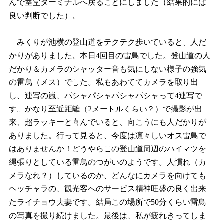
んで室堂ターミナルへ戻ることにしました（結果的には
良い判断でした）。
みくりが池横の登山道をテクテク歩いていると、人だ
かりがありました。本日4回目の雷鳥でした。登山道の人
だかり＆カメラのシャッター音も気にしない様子の強気
の雷鳥（メス）でした。私もあわててカメラを取り出
し、連写の嵐、パシャパシャパシャパシャって4連写で
す。かなり至近距離（2メートルくらい？）で撮影が出
来、超ラッキーと喜んでいると、向こうにも人だかりが
ありました。行って見ると、今度は凛々しいオス雷鳥で
はありませんか！どうやらこの登山道周辺のハイマツを
縄張りとしている雷鳥のつがいのようです。人慣れ（カ
メラなれ？）しているのか、どんなにカメラを向けても
ヘッチャラの、観光客へのサービス精神旺盛の良く出来
たライチョウ夫妻です。結局この場所で50分くらい雷鳥
の写真を撮り続けました。最後は、私が疲れきってしま