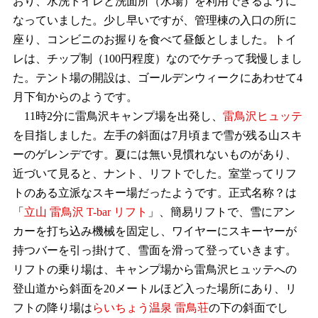
おり、水洗トイレと洗面所（水場）を利用できるように
なっていました。少し早いですが、管理棟の入口の所に
座り、コンビニのお握りを食べて昼飯としました。トイ
レは、チップ制（100円程度）なのでケチって我慢しまし
た。テント場の開設は、ゴールデンウィークにあわせて4
月下旬からのようです。
11時2分に雷鳥沢キャンプ場を出発し、
雷鳥沢ヒュッテ
を目指しました。左手の斜面は7月頃まで雪が残る山スキ
ーのゲレンデです。夏には無い見慣れないものがあり、
近づいて見ると、ナント、リフトでした。室堂ってリフ
トのある立派なスキー場だったようです。正式名称？は
「
立山 雷鳥沢 T-bar リフト
」、簡易リフトで、雪にアン
カーを打ち込み機械を固定し、ワイヤーにスキーヤーが
持つバーを引っ掛けて、雪面を滑って登っていきます。
リフトの乗り場は、キャンプ場から雷鳥沢ヒュッテへの
登山道から斜面を20メートルほど入った場所にあり、リ
フトの降り場は
らいちょう温泉 雷鳥荘
の下の斜面でし