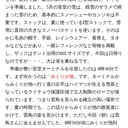
ンを準備しました。5月の室堂の雪は、残雪のザラメで締
まった雪のため、基本的にスノーシューやカンジキは不
要です。ストックは、夏に使っているI型ストックで、雪
用に直径の大きなスノーバスケットを使います。そのほ
かに毛糸の帽子、手袋、レインウェアー、着替え、タオ
ルなどなどがあり、一眼レフ＋レンズなど荷物を満載
し、ザックはテント泊用の60Lサイズです。今回は日帰り
なのですが・・・、大は省を兼ねるです。
準備が整い室堂ターミナルを出発したのは 8時36分で
す。まず向かうのは「
みくりが池
」です。ターミナルか
らみくりが池へ行く道の左手はハイマツが生える雪原と
なっているライチョウ保護区域で立入制限のロープが張
られています。つまり雷鳥を見られる確立の高い場所で
す。夏の時期でも、この辺りからみくりが池の散策道に
かけて、雷鳥の姿を見かけます。ただし今回（朝）は雷
鳥さんに会えませんでした。8時50分頃にみくりが池到