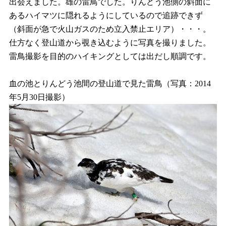
出会えました。雄の雷鳥でした。りんどう池側の斜面に
あるハイマツに隠れるようにしているので追跡できず
（斜面が急で火山ガスのため立入禁止エリア）・・・。
仕方なく登山道から覗き込むように写真を撮りました。
雷鳥撮影を目的のハイキングとしては出だし順調です。
血の池とりんどう池間の登山道で見た雷鳥（写真：2014
年5月30日撮影）