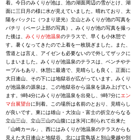
着。今日のみくりが池は、池の湖面周辺の雪がとけ、湖
面に三日月の様に水が見えていました。晴れており、太
陽をバックに（つまり逆光）立山とみくりが池の写真を
パチリ（ページ上部の写真）。みくりが池の写真を撮っ
た後は、
みくりが池温泉
のテラスで、早くも小休憩で
す。暑くなってきたので上着を一枚脱ぎました。また、
雪道とは言え、アイゼンも必要ないので外してザックに
しまいました。みくりが池温泉のテラスは、ベンチやテ
ーブルもあり、休憩に最適で、見晴らしも良く、正面に
大日連山、その下には地獄谷が広がっています。みくり
が池温泉の源泉は、この地獄谷から温泉を汲み上げてい
ます。9時4分にみくりが池温泉を出発し、9時7分に
エン
マ台展望台
に到着。この場所は名前のとおり、見晴らし
が良いです。東には雄山・大汝山・富士の折立からなる
立山三山、立山三山の山腹には氷河に削られて出来た
「山崎カール」、西にはみくりが池温泉のテラスからも
見えた大日連山と地獄谷、北には雷鳥坂と別山乗越や別