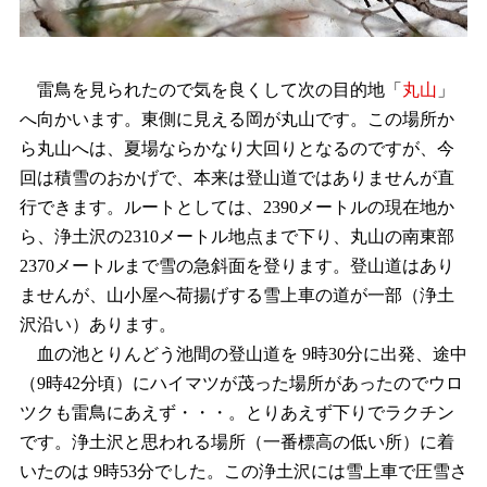
雷鳥を見られたので気を良くして次の目的地「
丸山
」
へ向かいます。東側に見える岡が丸山です。この場所か
ら丸山へは、夏場ならかなり大回りとなるのですが、今
回は積雪のおかげで、本来は登山道ではありませんが直
行できます。ルートとしては、2390メートルの現在地か
ら、浄土沢の2310メートル地点まで下り、丸山の南東部
2370メートルまで雪の急斜面を登ります。登山道はあり
ませんが、山小屋へ荷揚げする雪上車の道が一部（浄土
沢沿い）あります。
血の池とりんどう池間の登山道を 9時30分に出発、途中
（9時42分頃）にハイマツが茂った場所があったのでウロ
ツクも雷鳥にあえず・・・。とりあえず下りでラクチン
です。浄土沢と思われる場所（一番標高の低い所）に着
いたのは 9時53分でした。この浄土沢には雪上車で圧雪さ