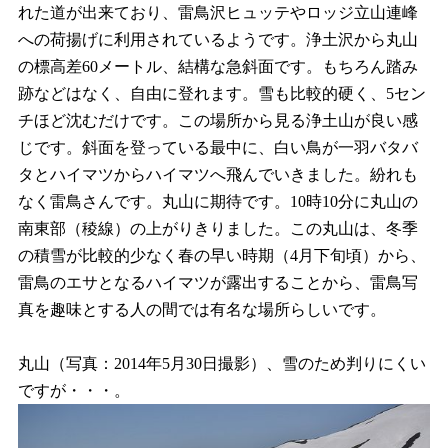
れた道が出来ており、雷鳥沢ヒュッテやロッジ立山連峰
への荷揚げに利用されているようです。浄土沢から丸山
の標高差60メートル、結構な急斜面です。もちろん踏み
跡などはなく、自由に登れます。雪も比較的硬く、5セン
チほど沈むだけです。この場所から見る浄土山が良い感
じです。斜面を登っている最中に、白い鳥が一羽バタバ
タとハイマツからハイマツへ飛んでいきました。紛れも
なく雷鳥さんです。丸山に期待です。10時10分に丸山の
南東部（稜線）の上がりきりました。この丸山は、冬季
の積雪が比較的少なく春の早い時期（4月下旬頃）から、
雷鳥のエサとなるハイマツが露出することから、雷鳥写
真を趣味とする人の間では有名な場所らしいです。
丸山（写真：2014年5月30日撮影）、雪のため判りにくい
ですが・・・。