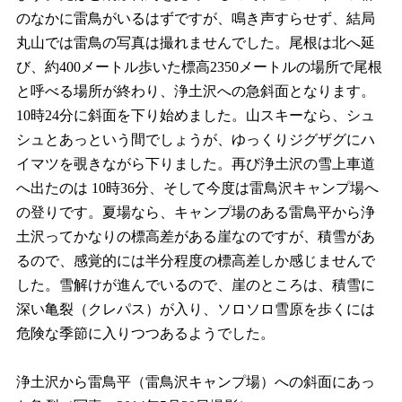
のなかに雷鳥がいるはずですが、鳴き声すらせず、結局
丸山では雷鳥の写真は撮れませんでした。尾根は北へ延
び、約400メートル歩いた標高2350メートルの場所で尾根
と呼べる場所が終わり、浄土沢への急斜面となります。
10時24分に斜面を下り始めました。山スキーなら、シュ
シュとあっという間でしょうが、ゆっくりジグザグにハ
イマツを覗きながら下りました。再び浄土沢の雪上車道
へ出たのは 10時36分、そして今度は雷鳥沢キャンプ場へ
の登りです。夏場なら、キャンプ場のある雷鳥平から浄
土沢ってかなりの標高差がある崖なのですが、積雪があ
るので、感覚的には半分程度の標高差しか感じませんで
した。雪解けが進んでいるので、崖のところは、積雪に
深い亀裂（クレパス）が入り、ソロソロ雪原を歩くには
危険な季節に入りつつあるようでした。
浄土沢から雷鳥平（雷鳥沢キャンプ場）への斜面にあっ