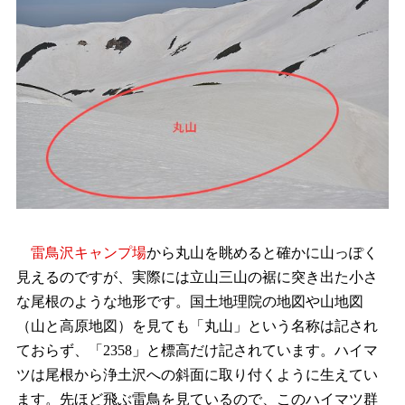
雷鳥沢キャンプ場
から丸山を眺めると確かに山っぽく
見えるのですが、実際には立山三山の裾に突き出た小さ
な尾根のような地形です。国土地理院の地図や山地図
（山と高原地図）を見ても「丸山」という名称は記され
ておらず、「2358」と標高だけ記されています。ハイマ
ツは尾根から浄土沢への斜面に取り付くように生えてい
ます。先ほど飛ぶ雷鳥を見ているので、このハイマツ群