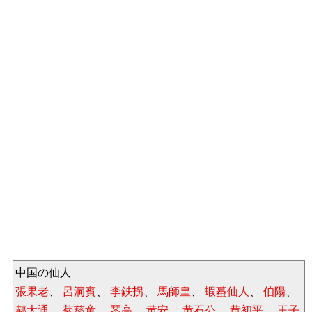
中国の仙人
張果老
、
呂洞賓
、
李鉄拐
、
馬師皇
、
蝦蟇仙人
、
伯陽
、
郝大通
、
菊慈童
、
琴高
、
黄安
、
黄石公
、
黄初平
、
王子