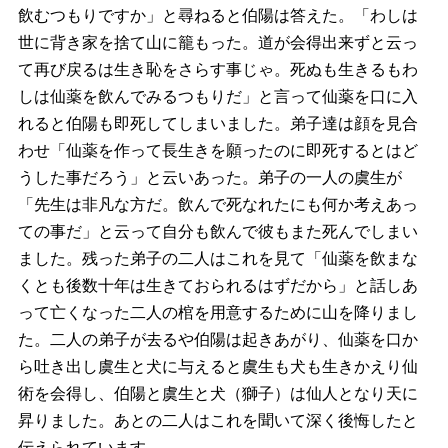
飲むつもりですか」と尋ねると伯陽は答えた。「わしは
世に背き家を捨て山に籠もった。道が会得出来ずと云っ
て再び戻るは生き恥をさらす事じゃ。死ぬも生きるもわ
しは仙薬を飲んでみるつもりだ」と言って仙薬を口に入
れると伯陽も即死してしまいました。弟子達は顔を見合
わせ「仙薬を作って長生きを願ったのに即死するとはど
うした事だろう」と云いあった。弟子の一人の虞生が
「先生は非凡な方だ。飲んで死なれたにも何か考えあっ
ての事だ」と云って自分も飲んで彼もまた死んでしまい
ました。残った弟子の二人はこれを見て「仙薬を飲まな
くとも後数十年は生きておられるはずだから」と話しあ
って亡くなった二人の棺を用意するために山を降りまし
た。二人の弟子が去るや伯陽は起きあがり、仙薬を口か
ら吐き出し虞生と犬に与えると虞生も犬も生きかえり仙
術を会得し、伯陽と虞生と犬（獅子）は仙人となり天に
昇りました。あとの二人はこれを聞いて深く後悔したと
伝えられています。