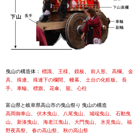
曳山の構造体：
標識
、
王様
、
鏡板
、
前人形
、
高欄
、
金
具
、
殊連
、
殊連下の欄間
、
幔幕
、
土台の化粧板
、
長
手
、
車輪
、
標旗
、
花傘
、
籠
、
心柱
富山県と岐阜県高山市の曳山祭り 曳山の構造
高岡御車山
、
伏木曳山
、
八尾曳山
、
城端曳山
、
石動曳
山
、
新湊曳山
、
海老江曳山
、
大門曳山
、
氷見曳山
、
福
野夜高祭
、
春の高山祭
、
秋の高山祭