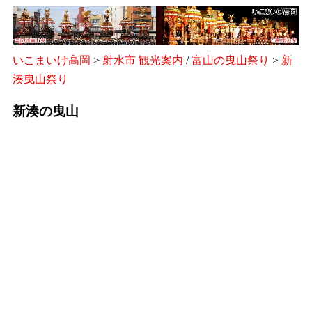
いこまいけ高岡
>
射水市 観光案内
/
富山の曳山祭り
>
新
湊曳山祭り
新湊の曳山