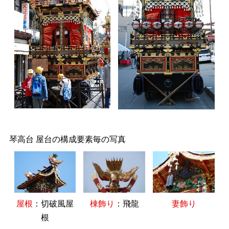
琴高台 屋台の構成要素毎の写真
屋根
：切破風屋
妻飾り
棟飾り
：飛龍
根