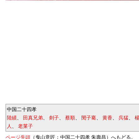
中国二十四孝
陸績
、
田真兄弟
、
剡子
、
蔡順
、
閔子騫
、
黄香
、
呉猛
、
人
、
老莱子
ページ先頭
（曳山意匠：中国二十四孝 朱壽昌）へもどる。