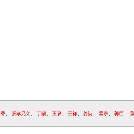
楊香
、
張孝兄弟
、
丁蘭
、
王裒
、
王祥
、
姜詩
、
孟宗
、
郭巨
、