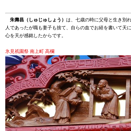
朱壽昌
（しゅじゅしょう）
は、七歳の時に父母と生き別れ
人であったが職も妻子も捨て、自らの血でお経を書いて天
心を天が感銘したからです。
氷見祇園祭 南上町 高欄