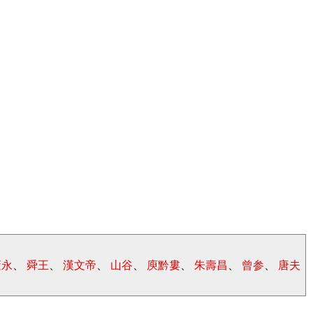
董永
、
舜王
、
漢文帝
、
山谷
、
庾黔婁
、
朱壽昌
、
曾参
、
唐夫