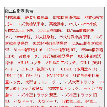
陸上自衛隊 装備
74式戦車
、
軽装甲機動車
、
82式指揮通信車
、
87式偵察警
戒車
、
96式装輪装甲車
、
高機動車
、
89式5.56mm小銃
、
64式7.62mm小銃
、
5.56mm機関銃
、
12.7mm重機関銃
M2
、
9mm拳銃
、
対人狙撃銃
、
79式対戦車誘導弾
、
87式
対戦車誘導弾
、
01式軽対戦車誘導弾
、
110mm携帯対戦車
弾
、
81mm迫撃砲 L16
、
120mm迫撃砲 RT
、
155mm榴弾砲
FH70
、
改良ホーク
、
81式短距離誘導弾
、
03式中距離誘
導弾
、
AH-1S コブラ
、
AH-64D アパッチ
、
OH-1（観測
ヘリ）
、
OH-6D（観測ヘリ）
、
UH-1H（多用途ヘリ）
、
UH-1J（多用途ヘリ）
、
KV-107IIA-4
、
81式自走架柱橋
、
重レッカ
、
大型セミトレーラー
、
73式大型トラック
、
73
式大型トラック改良型
、
73式中型トラック
、
一トン半救
急車
、
73式小型トラック 新型
、
73式小型トラック 旧
型
、
小型ドーザ
、
大型ドーザ
、
78式雪上車
、
軽雪上