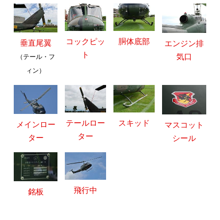
コックピッ
胴体底部
垂直尾翼
エンジン排
ト
気口
（テール・フ
ィン）
テールロー
スキッド
メインロー
マスコット
ター
ター
シール
飛行中
銘板