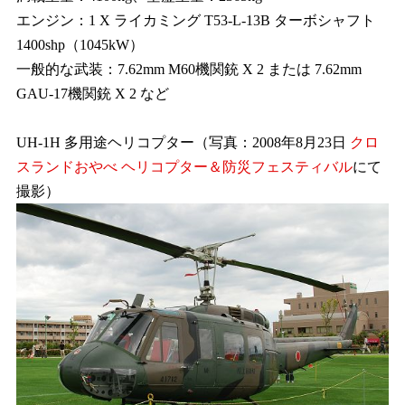
エンジン：1 X ライカミング T53-L-13B ターボシャフト
1400shp（1045kW）
一般的な武装：7.62mm M60機関銃 X 2 または 7.62mm
GAU-17機関銃 X 2 など
UH-1H 多用途ヘリコプター（写真：2008年8月23日
クロ
スランドおやべ
ヘリコプター＆防災フェスティバル
にて
撮影）