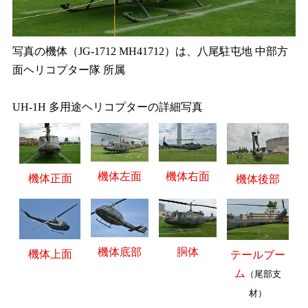
写真の機体（JG-1712 MH41712）は、八尾駐屯地 中部方
面ヘリコプター隊 所属
UH-1H 多用途ヘリコプターの詳細写真
機体左面
機体右面
機体正面
機体後部
機体底部
胴体
機体上面
テールブー
ム
（尾部支
材）