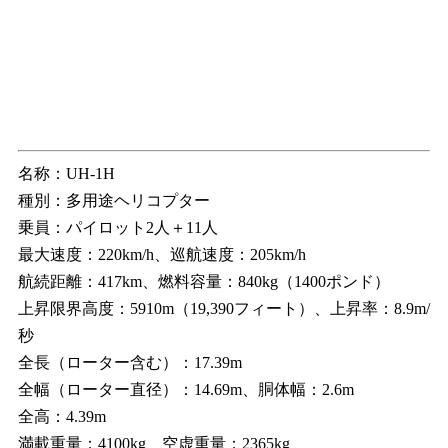
名称：UH-1H
種別：多用途ヘリコプター
乗員：パイロット2人＋11人
最大速度：220km/h、巡航速度：205km/h
航続距離：417km、燃料容量：840kg（1400ポンド）
上昇限界高度：5910m（19,390フィート）、上昇率：8.9m/
秒
全長（ローター含む）：17.39m
全幅（ローター直径）：14.69m、胴体幅：2.6m
全高：4.39m
満載重量：4100kg、空虚重量：2365kg